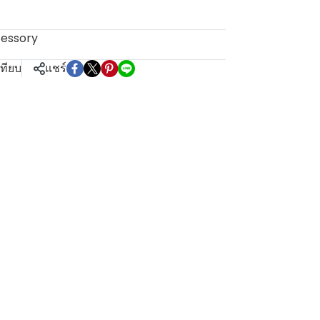
essory
เทียบ
แชร์