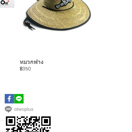
หมวกฟาง
฿350
otwoplus