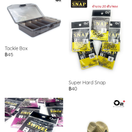
Tackle Box
฿45
Super Hard Snap
฿40