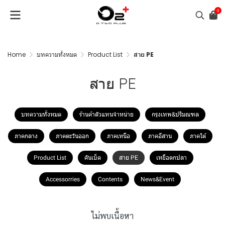
0
Home
บทความทั้งหมด
Product List
สาย PE
สาย PE
บทความทั้งหมด
ร้านค้าตัวแทนจำหน่าย
กรุงเทพ&ปริมณฑล
ภาคกลาง
ภาคตะวันออก
ภาคเหนือ
ภาคอีสาน
ภาคใต้
Product List
คันเบ็ด
สาย PE
เหยื่อตกปลา
Accessorries
Contents
News&Event
ไม่พบเนื้อหา