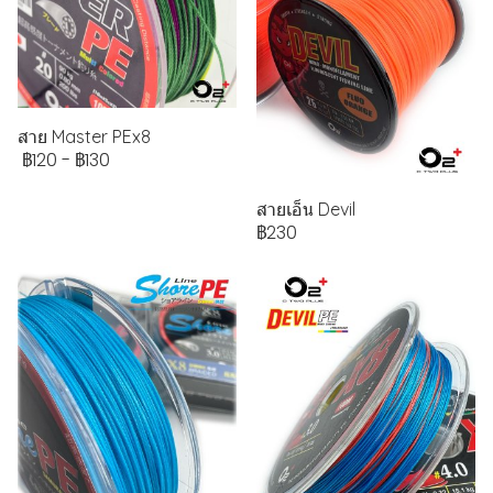
สาย Master PEx8
฿120
-
฿130
สายเอ็น Devil
฿230