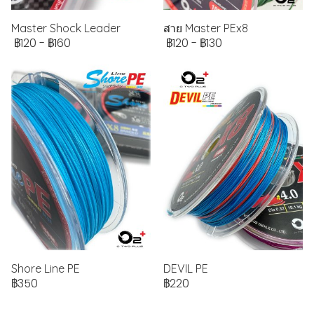
Master Shock Leader
สาย Master PEx8
฿120
-
฿160
฿120
-
฿130
Shore Line PE
DEVIL PE
฿350
฿220