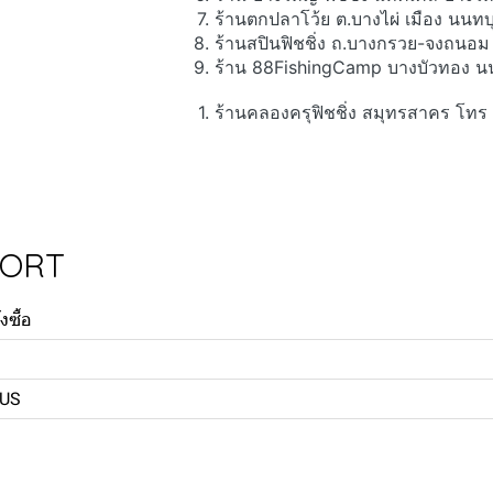
ร้านตกปลาโว้ย ต.บางไผ่ เมือง นนทบุ
ร้านสปินฟิชชิ่ง ถ.บางกรวย-จงถนอ
ร้าน 88FishingCamp บางบัวทอง นน
ร้านคลองครุฟิชชิ่ง สมุทรสาคร โท
PORT
งซื้อ
US